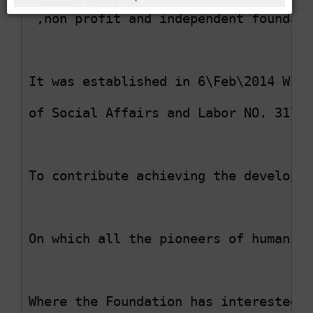
 ,non profit and independent foundati
It was established in 6\Feb\2014 With
of Social Affairs and Labor NO. 317\2
To contribute achieving the developme
On which all the pioneers of humanita
Where the Foundation has interested o