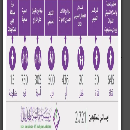
مؤسسة تنموية غير ربحية مستقلة
تأسست في السادس من فبراير
للعام
2014م بترخيص من وزارة
الشؤون الاجتماعية والعمل برقم 317 /
2014 لتساهم في تحقيق أهداف
التنمية المستدامة التي يعمل عليها
كافة رواد العمل الانساني بالعالم حيث
برزت المؤسسة في الاهتمام بالفئات
الأشد ضعفا وهما الطفل والمرأة
who are we
 Basma Foundation For child and Woman